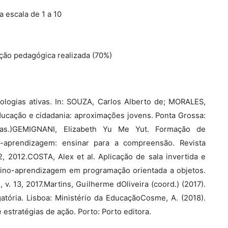
 escala de 1 a 10
enção pedagógica realizada (70%)
ogias ativas. In: SOUZA, Carlos Alberto de; MORALES,
educação e cidadania: aproximações jovens. Ponta Grossa:
as.)GEMIGNANI, Elizabeth Yu Me Yut. Formação de
o-aprendizagem: ensinar para a compreensão. Revista
 2, 2012.COSTA, Alex et al. Aplicação de sala invertida e
sino-aprendizagem em programação orientada a objetos.
v. 13, 2017.Martins, Guilherme dOliveira (coord.) (2017).
atória. Lisboa: Ministério da EducaçãoCosme, A. (2018).
 estratégias de ação. Porto: Porto editora.