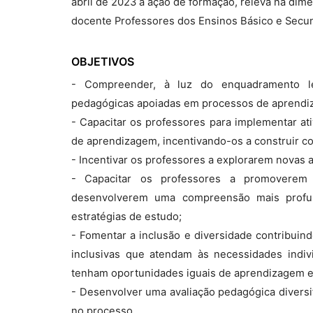
abril de 2023 a ação de formação, releva na dim
docente Professores dos Ensinos Básico e Secun
OBJETIVOS
- Compreender, à luz do enquadramento leg
pedagógicas apoiadas em processos de aprendiz
- Capacitar os professores para implementar a
de aprendizagem, incentivando-os a construir c
- Incentivar os professores a explorarem novas
- Capacitar os professores a promoverem a
desenvolverem uma compreensão mais profu
estratégias de estudo;
- Fomentar a inclusão e diversidade contribuin
inclusivas que atendam às necessidades indiv
tenham oportunidades iguais de aprendizagem e 
- Desenvolver uma avaliação pedagógica divers
no processo.